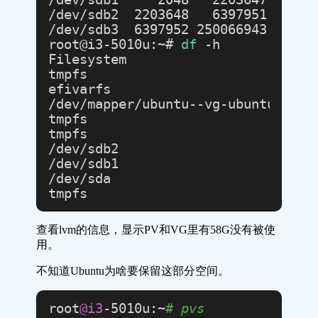
/dev/sdb2  2203648   6397951   4194
/dev/sdb3  6397952 250066943 243668
root@i3-5010u:~# 
df
 -h

Filesystem                         
tmpfs                              
efivarfs                          
/dev/mapper/ubuntu--vg-ubuntu--lv  
tmpfs                              
tmpfs                              
/dev/sdb2                          
/dev/sdb1                          
/dev/sda                           
查看lvm的信息，显示PV和VG里有58G没有被使
用。
不知道Ubuntu为啥要保留这部分空间。
root
@i3
-5010u:~
# pvs