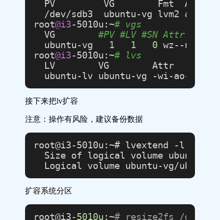
  PV         VG        Fmt  Attr PS
  /dev/sdb3  ubuntu-vg lvm2 a--  <
root
@i3
-5010u:~
# vgs
  VG        
#PV #LV #SN Attr   VSi
  ubuntu-vg   
1
1
0
 wz--n- <
11
root
@i3
-5010u:~
# lvs
  LV        VG        Attr       L
  ubuntu-lv ubuntu-vg -wi-ao---- 
5
接下来把lv扩容
注意：操作有风险，建议备份数据
root@i3-5010u:~# lvextend -l +100%F
  Size of logical volume ubuntu-vg
扩容系统分区
root@i3
-5010u
:~
# resize2fs /dev/ub