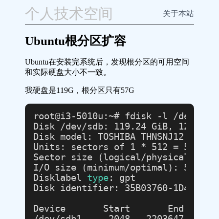
个人技术空间
关于本站
Ubuntu根分区扩容
Ubuntu在安装完系统后，发现根分区的可用空间
和实际硬盘大小不一致。
我硬盘是119G，根分区只有57G
root@i3-5010u:~# fdisk -l /dev/sdb

Disk /dev/sdb: 119.24 GiB, 12803567
Disk model: TOSHIBA THNSNJ12

Units: sectors of 1 * 512 = 512 byt
Sector size (logical/physical): 512
I/O size (minimum/optimal): 512 byt
Disklabel 
type
: gpt

Disk identifier: 35B03760-1D46-4508
Device       Start       End   Sect
/dev/sdb1     2048   2203647   2201