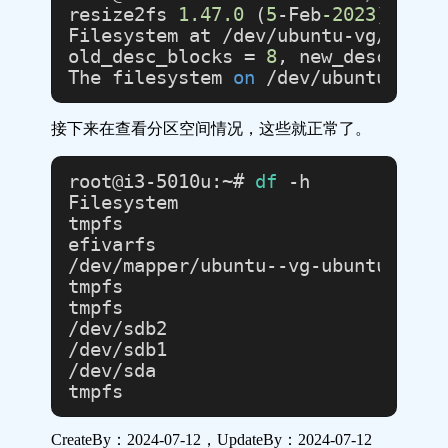
resize2fs 
1.47
.0
 (
5
-Feb
-2023
)

Filesystem at /dev/ubuntu-vg/ubunt
old_desc_blocks = 
8
, new_desc_bloc
The filesystem 
on
 /dev/ubuntu-vg/u
接下来在查看分区空间情况，这些就正常了。
root@i3-5010u:~# 
df
 -h

Filesystem                         
tmpfs                              
efivarfs                          
/dev/mapper/ubuntu--vg-ubuntu--lv  
tmpfs                              
tmpfs                              
/dev/sdb2                          
/dev/sdb1                          
/dev/sda                           
CreateBy：
2024-07-12
，UpdateBy：
2024-07-12