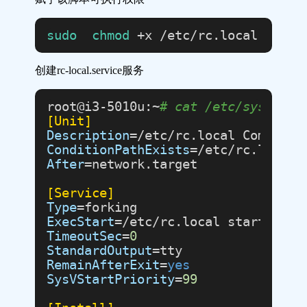
sudo
chmod
创建rc-local.service服务
root@i3-5010u:~
# cat /etc/systemd/
[Unit]
Description
ConditionPathExists
After
=network.target

[Service]
Type
ExecStart
TimeoutSec
=
0
StandardOutput
RemainAfterExit
=
yes
SysVStartPriority
=
99